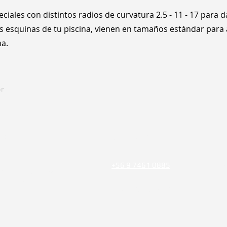
ciales con distintos radios de curvatura 2.5 - 11 - 17 para
las esquinas de tu piscina, vienen en tamaños estándar par
na.
r
reccion:
Cotizaciones:
N
+56 9 7461 0885
ntro América 9237,
 Cisterna
+56 9 8706 8392