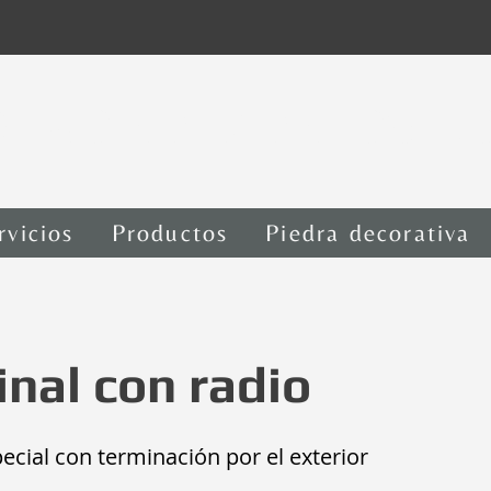
rica de piedras 
rvicios
Productos
Piedra decorativa
nal con radio
ecial con terminación por el exterior