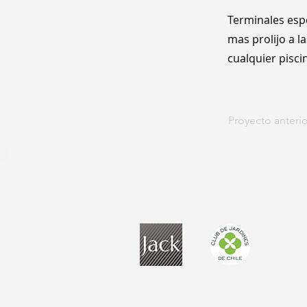
Terminales espe
mas prolijo a 
cualquier pisci
Proyecto anterio
Parte de club de club de
Di
jardines de Chile
Ce
La