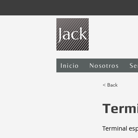
Fáb
Inicio
Nosotros
Se
< Back
Termi
Terminal esp