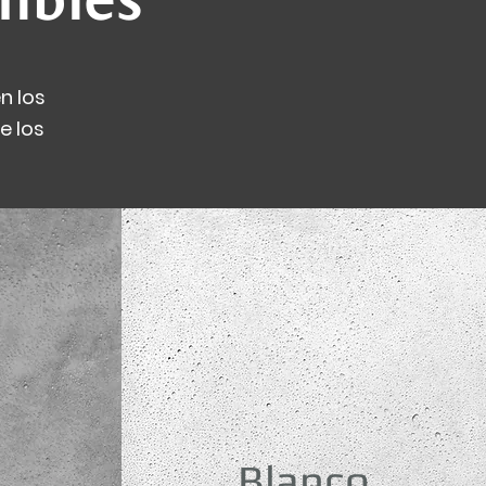
n los
e los
Blanco