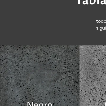
todo
sigu
Negro